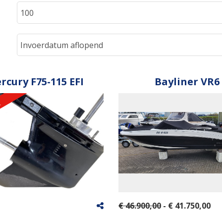
rcury F75-115 EFI
Bayliner VR6
k
€ 46.900,00
- € 41.750,00