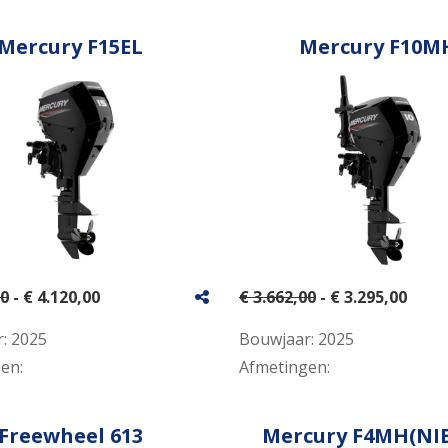
Mercury F15EL
Mercury F10M
00
- € 4.120,00
€ 3.662,00
- € 3.295,00
r:
2025
Bouwjaar:
2025
gen:
Afmetingen:
Freewheel 613
Mercury F4MH(NI