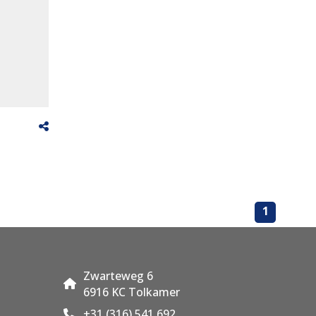
1
Zwarteweg 6
6916 KC Tolkamer
+31 (316) 541 692