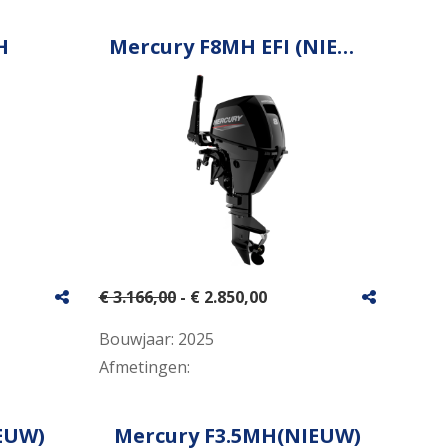
H
Mercury F8MH EFI (NIEUW)
€ 3.166,00
- € 2.850,00
Bouwjaar:
2025
Afmetingen:
EUW)
Mercury F3.5MH(NIEUW)