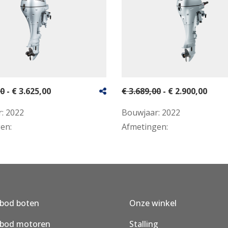
00
- € 3.625,00
€ 3.689,00
- € 2.900,00
r:
2022
Bouwjaar:
2022
gen:
Afmetingen:
bod boten
Onze winkel
bod motoren
Stalling