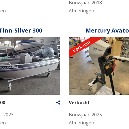
r:
-
Bouwjaar:
2018
gen:
Afmetingen:
Tinn-Silver 300
Mercury Avato
Verkocht
,00
Verkocht
r:
2023
Bouwjaar:
2025
gen:
Afmetingen: