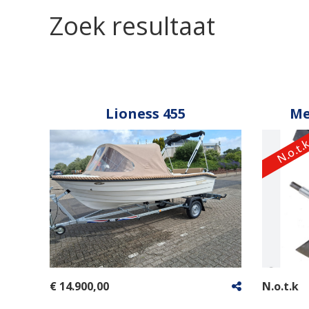
Zoek resultaat
Lioness 455
Me
N.o.t.
€ 14.900,00
N.o.t.k