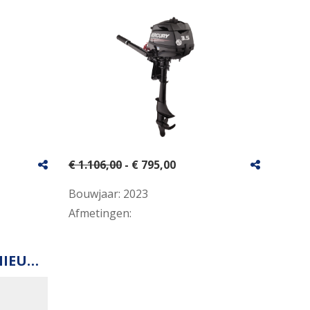
€ 1.106,00
- € 795,00
Bouwjaar:
2023
Afmetingen:
Honda BF10 SHSU(NIEUW)