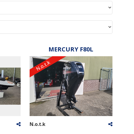
MERCURY F80L
N.o.t.k
N.o.t.k