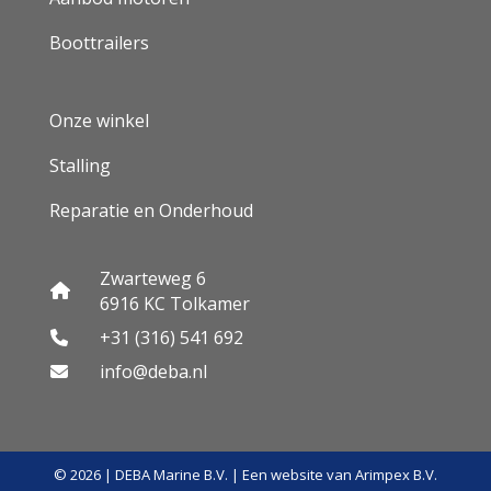
Boottrailers
Onze winkel
Stalling
Reparatie en Onderhoud
Zwarteweg 6
6916 KC Tolkamer
+31 (316) 541 692
info@deba.nl
© 2026 | DEBA Marine B.V. | Een website van
Arimpex B.V.