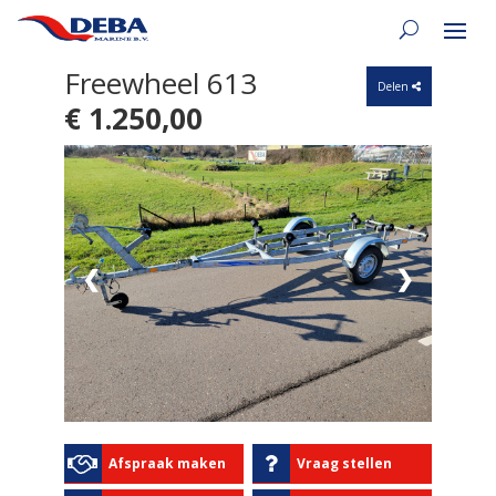
Freewheel 613
Delen
€ 1.250,00
❮
❯
Afspraak maken
Vraag stellen