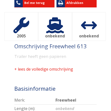
Bel me terug
Afdrukken
2005
onbekend
onbekend
Omschrijving Freewheel 613
Trailer heeft geen papieren
+ lees de volledige omschrijving
Basisinformatie
Merk:
Freewheel
Lengte (m):
onbekend