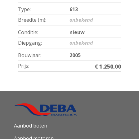
Type:
613
Breedte (m):
onbekend
Conditie:
nieuw
Diepgang:
onbekend
Bouwjaar:
2005
Prijs:
€ 1.250,00
Aanbod boten
Aanbod motoren